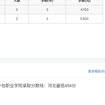
人数
学制(年)
学费(元)
3
3
4700
2
3
5300
更多精彩内
外包职业学院录取分数线：河北最低454分